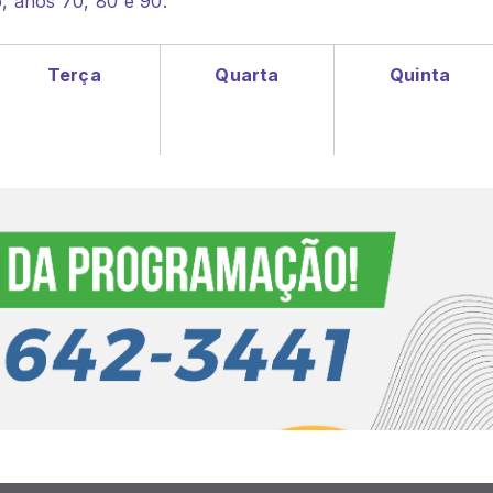
 anos 70, 80 e 90.
Terça
Quarta
Quinta