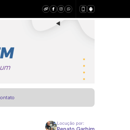
ontato
Locução por:
Renato Garbim