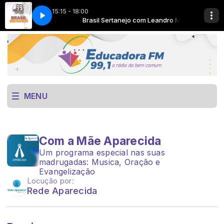
15:15 - 18:00
o com Leandro Max
 goes here
Brasil Sertanejo com Leandro Max
Now Playing info goes here
MENU
Com a Mãe Aparecida
Um programa especial nas suas
madrugadas: Musica, Oração e
Evangelização
Locução por:
Rede Aparecida