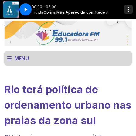
00:00 - 05:00
m Rede Aparecida
ere
Now Playing info goes here
Com a Mãe Aparecida com Rede Aparecida
MENU
Rio terá política de
ordenamento urbano nas
praias da zona sul