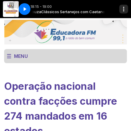
18:15 - 19:00
aetano de Souza
e
Now Playing info goes here
Clássicos Sertanejos com Caetano de Souza
MENU
Operação nacional
contra facções cumpre
274 mandados em 16
estados