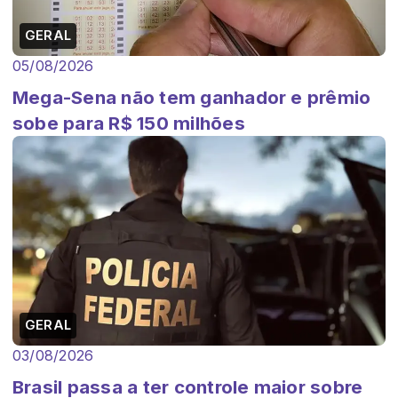
GERAL
05/08/2026
Mega-Sena não tem ganhador e prêmio
sobe para R$ 150 milhões
GERAL
03/08/2026
Brasil passa a ter controle maior sobre