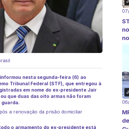
J
07
ST
no
no
rasil
 informou nesta segunda-feira (6) ao
emo Tribunal Federal (STF), que entregou à
registradas em nome do ex-presidente Jair
J
ou que duas das oito armas não foram
06
 guarda.
MP
após a renovação da prisão domiciliar
de
todo o armamento do ex-presidente está
G