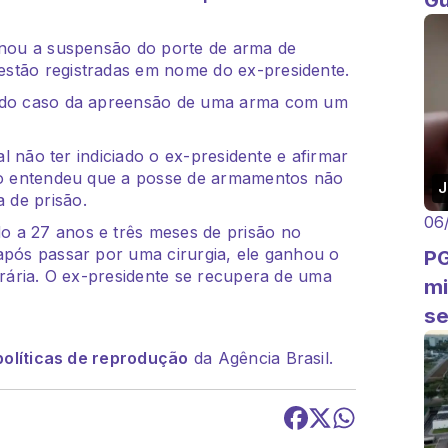
minou a suspensão do porte de arma de
stão registradas em nome do ex-presidente.
o do caso da apreensão de uma arma com um
al não ter indiciado o ex-presidente e afirmar
tro entendeu que a posse de armamentos não
J
 de prisão.
06
o a 27 anos e três meses de prisão no
após passar por uma cirurgia, ele ganhou o
PG
orária. O ex-presidente se recupera de uma
mi
se
políticas de reprodução
da Agência Brasil.