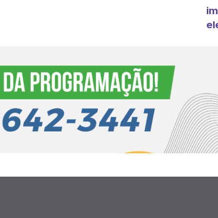
im
el