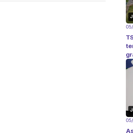
J
05
TS
te
gr
J
05
As