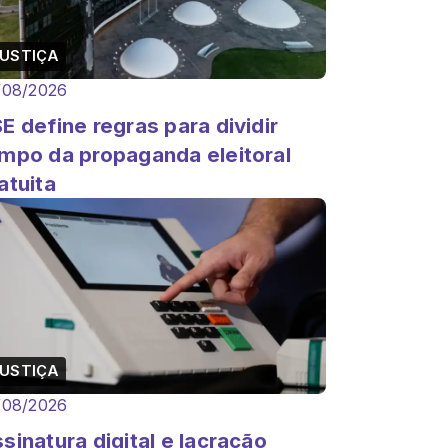
USTIÇA
/08/2026
E define regras para dividir
mpo da propaganda eleitoral
atuita
USTIÇA
/08/2026
sinatura digital e lacração