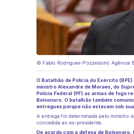
© Fabio Rodrigues-Pozzebom/ Agência B
O Batalhão de Polícia do Exército (BPE)
ministro Alexandre de Moraes, do Supr
Polícia Federal (PF) as armas de fogo 
Bolsonaro. O batalhão também comunic
entregues porque não estavam sob sua
A entrega foi determinada pelo ministro 
concedida ao ex-presidente.
De acordo com a defesa de Bolsonaro, 