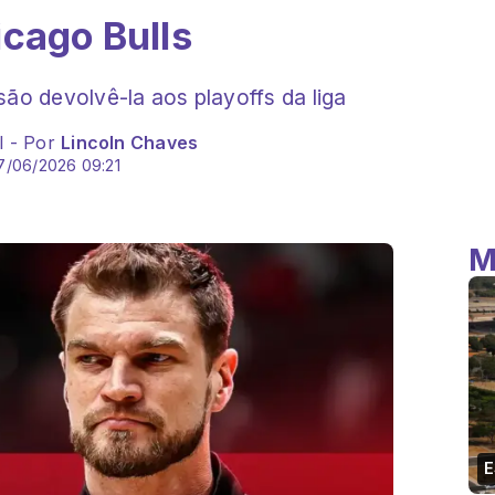
icago Bulls
ão devolvê-la aos playoffs da liga
l - Por
Lincoln Chaves
7/06/2026 09:21
M