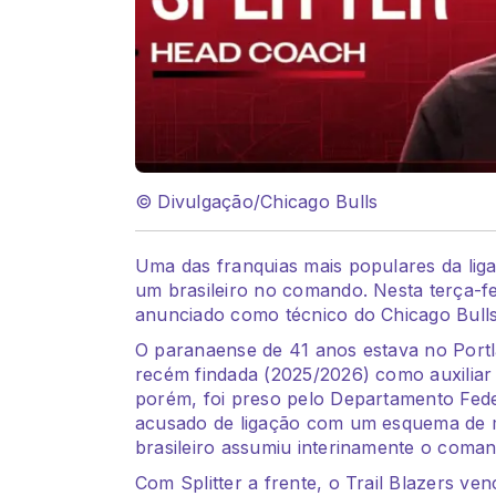
© Divulgação/Chicago Bulls
Uma das franquias mais populares da lig
um brasileiro no comando. Nesta terça-feir
anunciado como técnico do Chicago Bulls
O paranaense de 41 anos estava no Portla
recém findada (2025/2026) como auxiliar 
porém, foi preso pelo Departamento Feder
acusado de ligação com um esquema de m
brasileiro assumiu interinamente o coman
Com Splitter a frente, o Trail Blazers v