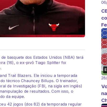
06
CB
co
Fe
a de basquete dos Estados Unidos (NBA) terá
a (16), o ex-pivô Tiago Splitter foi
.
nd Trail Blazers. Ele iniciou a temporada
28
do técnico Chauncey Billups. O treinador,
Vo
al de Investigação (FBI, na sigla em inglês)
anipulação de resultados. Com isso, o
na
do da equipe.
Ch
enceu 42 jogos (dos 82) da temporada regular