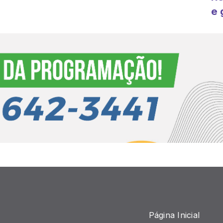
e 
A
Página Inicial