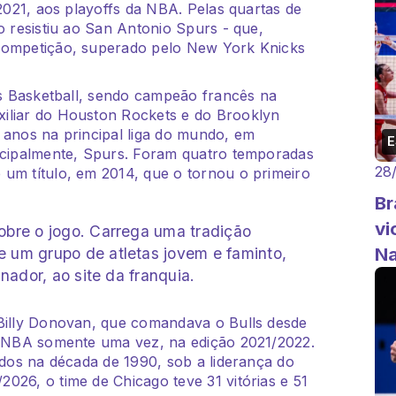
 2021, aos playoffs da NBA. Pelas quartas de
o resistiu ao San Antonio Spurs - que,
 competição, superado pelo New York Knicks
ris Basketball, sendo campeão francês na
iliar do Houston Rockets e do Brooklyn
 anos na principal liga do mundo, em
incipalmente, Spurs. Foram quatro temporadas
28
 um título, em 2014, que o tornou o primeiro
Br
vi
obre o jogo. Carrega uma tradição
N
 um grupo de atletas jovem e faminto,
inador, ao site da franquia.
 Billy Donovan, que comandava o Bulls desde
da NBA somente uma vez, na edição 2021/2022.
ados na década de 1990, sob a liderança do
026, o time de Chicago teve 31 vitórias e 51