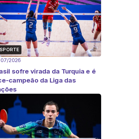
ESPORTE
/07/2026
asil sofre virada da Turquia e é
ce-campeão da Liga das
ações