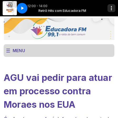
12:00 - 14:00
ora FM
here
Retrô Hits com Educadora FM
Now Playing info goes here
MENU
AGU vai pedir para atuar
em processo contra
Moraes nos EUA