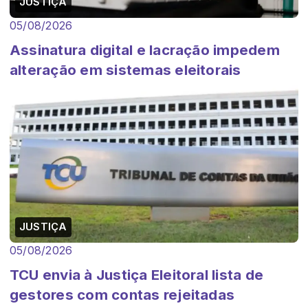
JUSTIÇA
05/08/2026
Assinatura digital e lacração impedem
alteração em sistemas eleitorais
JUSTIÇA
05/08/2026
TCU envia à Justiça Eleitoral lista de
gestores com contas rejeitadas