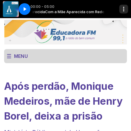
00:00 - 05:00
com Rede Aparecida
 here
Now Playing info goes here
Com a Mãe Aparecida com Rede Aparecida
MENU
Após perdão, Monique
Medeiros, mãe de Henry
Borel, deixa a prisão