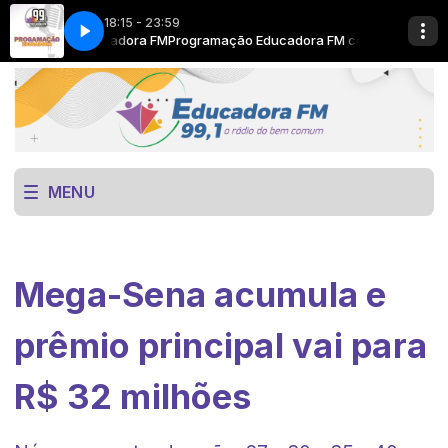
18:15 - 23:59
FM com Educadora FM
s here
Now Playing info goes here
Programação Educadora FM com Educadora FM
MENU
Mega-Sena acumula e
prêmio principal vai para
R$ 32 milhões