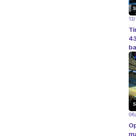
13
Ti
43
ba
06
Op
ma