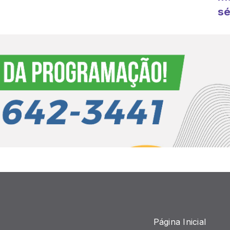
sé
Página Inicial