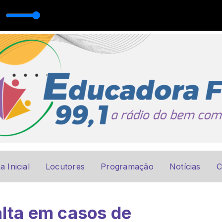
as
a Inicial
Locutores
Programação
Notícias
C
alta em casos de