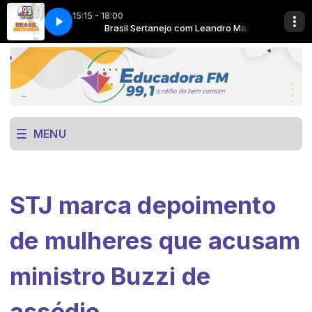
15:15 - 18:00
Leandro Max
 here
Brasil Sertanejo com Leandro Max
Now Playing info goes here
MENU
STJ marca depoimento
de mulheres que acusam
ministro Buzzi de
assédio