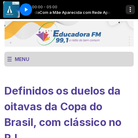
00:00 - 05:00
ede Aparecida
Now Playing info goes here
Com a Mãe Aparecida com Rede Aparecida
MENU
Definidos os duelos da
oitavas da Copa do
Brasil, com clássico no
RJ