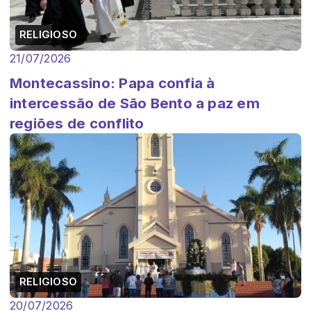
RELIGIOSO
21/07/2026
Montecassino: Papa confia à
intercessão de São Bento a paz em
regiões de conflito
RELIGIOSO
20/07/2026