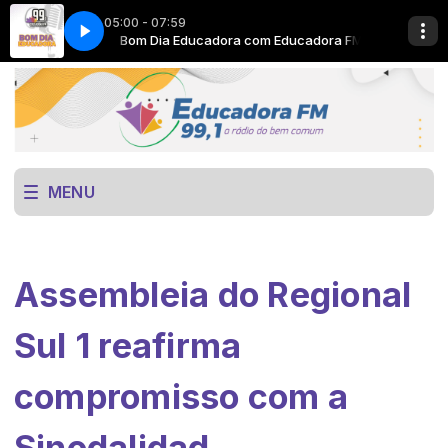
05:00 - 07:59
cadora FM
Bom Dia Educadora com Educadora FM
Now Playing info goes here
MENU
Assembleia do Regional
Sul 1 reafirma
compromisso com a
Sinodalidad